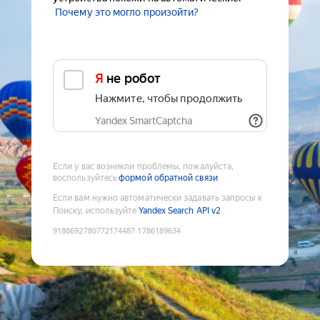
Почему это могло произойти?
Я не робот
Нажмите, чтобы продолжить
Yandex SmartCaptcha
Если у вас возникли проблемы, пожалуйста,
воспользуйтесь
формой обратной связи
Если вам нужно автоматически задавать запросы к
Поиску, используйте
Yandex Search API v2
9188692780772174487
:
1786189634